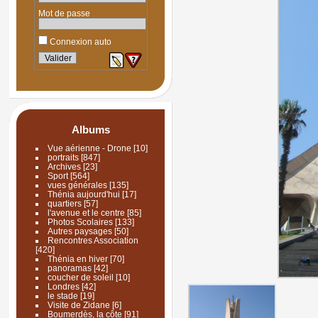
Mot de passe
Connexion auto
Albums
Vue aérienne - Drone
[10]
portraits
[847]
Archives
[23]
Sport
[564]
vues générales
[135]
Thénia aujourd'hui
[17]
quartiers
[57]
l'avenue et le centre
[85]
Photos Scolaires
[133]
Autres paysages
[50]
Rencontres Association
[420]
Thénia en hiver
[70]
panoramas
[42]
coucher de soleil
[10]
Londres
[42]
le stade
[19]
Visite de Zidane
[6]
Boumerdès, la côte
[91]