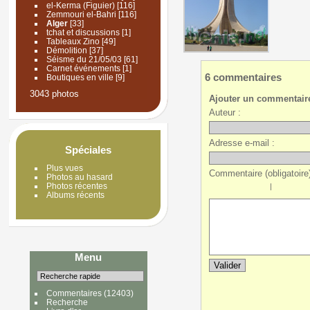
el-Kerma (Figuier)
[116]
Zemmouri el-Bahri
[116]
Alger
[33]
tchat et discussions
[1]
Tableaux Zino
[49]
Démolition
[37]
Séisme du 21/05/03
[61]
Carnet événements
[1]
6 commentaires
Boutiques en ville
[9]
3043 photos
Ajouter un commentair
Auteur :
Adresse e-mail :
Spéciales
Plus vues
Commentaire (obligatoire)
Photos au hasard
Photos récentes
|
Albums récents
Menu
Commentaires
(12403)
Recherche