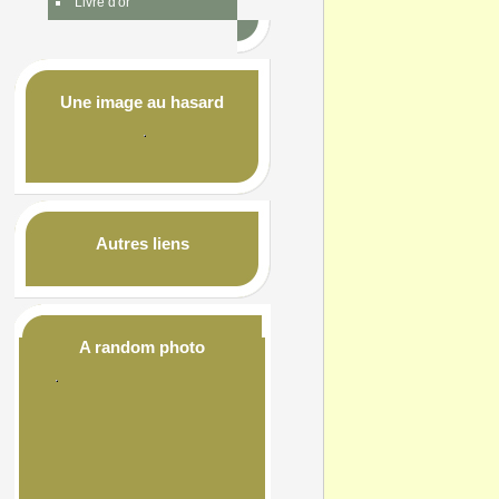
Livre d'or
Une image au hasard
Autres liens
A random photo