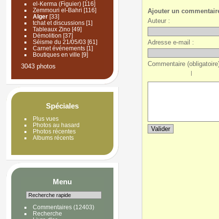
el-Kerma (Figuier)
[116]
Zemmouri el-Bahri
[116]
Ajouter un commentair
Alger
[33]
Auteur :
tchat et discussions
[1]
Tableaux Zino
[49]
Démolition
[37]
Adresse e-mail :
Séisme du 21/05/03
[61]
Carnet événements
[1]
Boutiques en ville
[9]
Commentaire (obligatoire)
3043 photos
|
Spéciales
Plus vues
Photos au hasard
Photos récentes
Albums récents
Menu
Commentaires
(12403)
Recherche