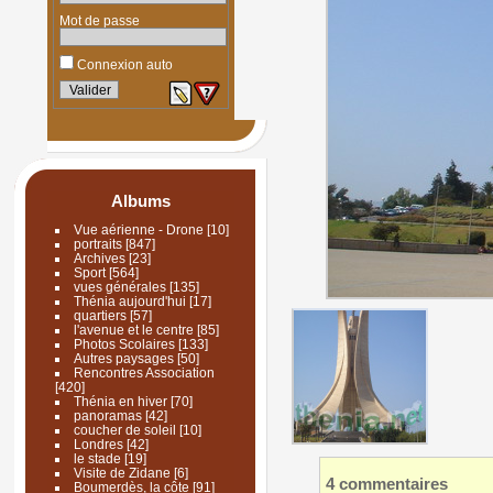
Mot de passe
Connexion auto
Albums
Vue aérienne - Drone
[10]
portraits
[847]
Archives
[23]
Sport
[564]
vues générales
[135]
Thénia aujourd'hui
[17]
quartiers
[57]
l'avenue et le centre
[85]
Photos Scolaires
[133]
Autres paysages
[50]
Rencontres Association
[420]
Thénia en hiver
[70]
panoramas
[42]
coucher de soleil
[10]
Londres
[42]
le stade
[19]
Visite de Zidane
[6]
4 commentaires
Boumerdès, la côte
[91]