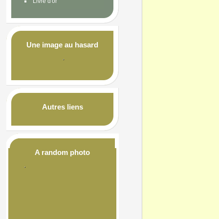
Livre d'or
Une image au hasard
Autres liens
A random photo