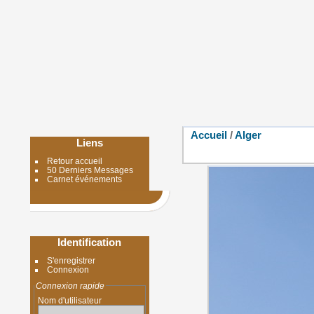
Accueil
/
Alger
Liens
Retour accueil
50 Derniers Messages
Carnet événements
Identification
S'enregistrer
Connexion
Connexion rapide
Nom d'utilisateur