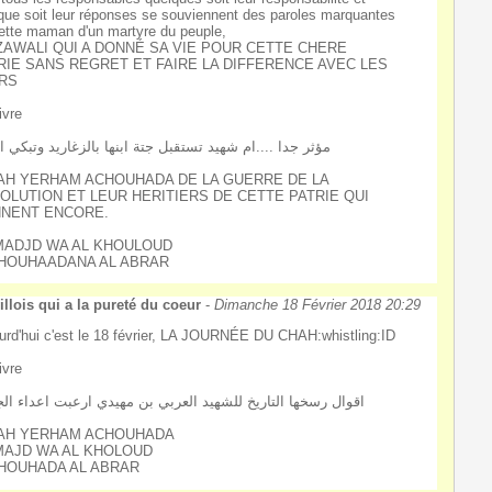
que soit leur réponses se souviennent des paroles marquantes
ette maman d'un martyre du peuple,
ZAWALI QUI A DONNÉ SA VIE POUR CETTE CHERE
RIE SANS REGRET ET FAIRE LA DIFFERENCE AVEC LES
RS
ivre
مؤثر جدا ....ام شهيد تستقبل جتة ابنها بالزغاريد وتبكي ا
AH YERHAM ACHOUHADA DE LA GUERRE DE LA
OLUTION ET LEUR HERITIERS DE CETTE PATRIE QUI
NENT ENCORE.
MADJD WA AL KHOULOUD
CHOUHAADANA AL ABRAR
llois qui a la pureté du coeur
-
Dimanche 18 Février 2018 20:29
urd'hui c'est le 18 février, LA JOURNÉE DU CHAH:whistling:ID
ivre
اقوال رسخها التاريخ للشهيد العربي بن مهيدي ارعبت اعداء الج
AH YERHAM ACHOUHADA
MAJD WA AL KHOLOUD
CHOUHADA AL ABRAR