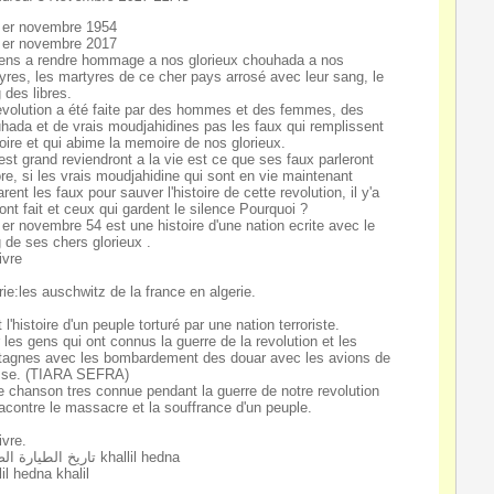
 er novembre 1954
 er novembre 2017
iens a rendre hommage a nos glorieux chouhada a nos
yres, les martyres de ce cher pays arrosé avec leur sang, le
 des libres.
evolution a été faite par des hommes et des femmes, des
hada et de vrais moudjahidines pas les faux qui remplissent
stoire et qui abime la memoire de nos glorieux.
'est grand reviendront a la vie est ce que ses faux parleront
re, si les vrais moudjahidine qui sont en vie maintenant
rent les faux pour sauver l'histoire de cette revolution, il y'a
l'ont fait et ceux qui gardent le silence Pourquoi ?
 er novembre 54 est une histoire d'une nation ecrite avec le
 de ses chers glorieux .
ivre
rie:les auschwitz de la france en algerie.
 l'histoire d'un peuple torturé par une nation terroriste.
 les gens qui ont connus la guerre de la revolution et les
agnes avec les bombardement des douar avec les avions de
sse. (TIARA SEFRA)
e chanson tres connue pendant la guerre de notre revolution
racontre le massacre et la souffrance d'un peuple.
ivre.
تاريخ الطيارة الصفرة khallil hedna
lil hedna khalil