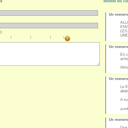
re
Montrer les co
Un menervi
ALL
ENV
LES
) :
UNE
|
|
|
|
Un menervi
En c
acho
Alma
Un menervi
Le 8
alla
A su
Un menervi
Que 