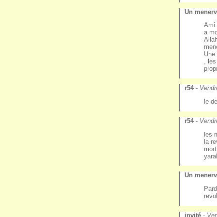
Un menervi
Ami 
a mo
Alla
mene
Une 
, le
prop
r54
-
Vendr
le d
r54
-
Vendr
les 
la r
mort
yar
Un menervi
Pard
revo
invité
-
Ven