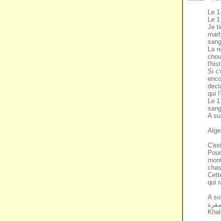
Le 1
Le 1
Je t
mart
sang
La r
chou
l'hi
Si c
enco
decla
qui 
Le 1
sang
A su
Alge
C'est
Pour
mont
cha
Cett
qui 
A su
Khal