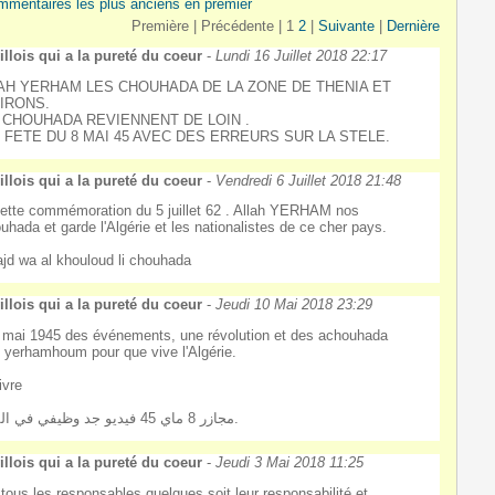
mmentaires les plus anciens en premier
Première |
Précédente |
1
2
|
Suivante
|
Dernière
llois qui a la pureté du coeur
-
Lundi 16 Juillet 2018 22:17
AH YERHAM LES CHOUHADA DE LA ZONE DE THENIA ET
IRONS.
 CHOUHADA REVIENNENT DE LOIN .
 FETE DU 8 MAI 45 AVEC DES ERREURS SUR LA STELE.
llois qui a la pureté du coeur
-
Vendredi 6 Juillet 2018 21:48
ette commémoration du 5 juillet 62 . Allah YERHAM nos
uhada et garde l'Algérie et les nationalistes de ce cher pays.
jd wa al khouloud li chouhada
llois qui a la pureté du coeur
-
Jeudi 10 Mai 2018 23:29
 mai 1945 des événements, une révolution et des achouhada
h yerhamhoum pour que vive l'Algérie.
ivre
مجازر 8 ماي 45 فيديو جد وظيفي في القسم.
llois qui a la pureté du coeur
-
Jeudi 3 Mai 2018 11:25
tous les responsables quelques soit leur responsabilité et