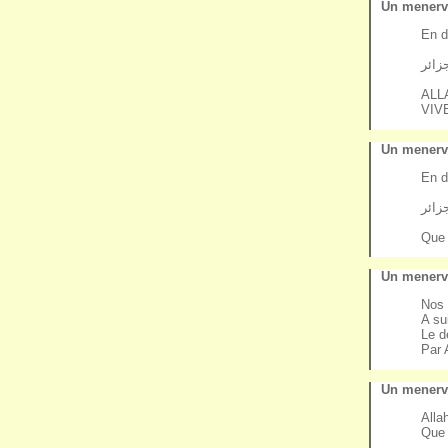
Un menervi
En d
زائر
ALL
VIV
Un menervi
En d
زائر
Que 
Un menervi
Nos 
A su
Le d
Par 
Un menervi
Alla
Que 