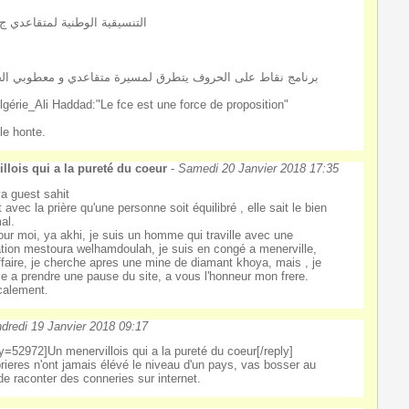
التنسيقية الوطنية لمتقاعدي 
برنامج نقاط على الحروف يتطرق لمسيرة متقاعدي و معطوبي ا
lgérie_Ali Haddad:"Le fce est une force de proposition"
le honte.
llois qui a la pureté du coeur
-
Samedi 20 Janvier 2018 17:35
a guest sahit
t avec la prière qu'une personne soit équilibré , elle sait le bien
al.
our moi, ya akhi, je suis un homme qui traville avec une
ation mestoura welhamdoulah, je suis en congé a menerville,
affaire, je cherche apres une mine de diamant khoya, mais , je
e a prendre une pause du site, a vous l'honneur mon frere.
alement.
dredi 19 Janvier 2018 09:17
ly=52972]Un menervillois qui a la pureté du coeur[/reply]
prieres n'ont jamais élévé le niveau d'un pays, vas bosser au
 de raconter des conneries sur internet.