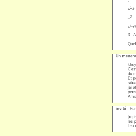
1-
ج وش
_2
لجيش
3_ A
Quel
Un menervi
khoy
C'es
du m
Et p
situ
jai 
pens
Amic
invité
-
Ven
[rep
les 
lieu