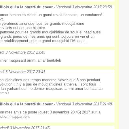
llois qui a la pureté du coeur
-
Vendredi 3 Novembre 2017 23:58
amar bentaaleb c'etait un grand revolutionnaire, un condamné
rt.
h yerahmou ainsi que tous les grands moudjahidine
rvillois qui ont une histoire.
penssee pour les grands moudjahidine de souk el haad aussi
s grands peres de mes amis qui sont toujpurs en vie et un
re retablissement pour le grand moudjahid DAhassi .
edi 3 Novembre 2017 23:45
ernier maquisard ammi amar bentaleb
edi 3 Novembre 2017 23:41
moudjahidines des temps moderne n'avez que 8 ans pendant
evolution il n y a pas de moudjahidines a thenia il sont tous
 lah yarhamhoum le dernier maquisard ammi amar bentala lah
ahmou
llois qui a la pureté du coeur
-
Vendredi 3 Novembre 2017 21:48
on mes amis ce poste (guest 3 novembre 20:45) 2017 sur la
lution m'appartient
dredi 3 Novembre 2017 21:45