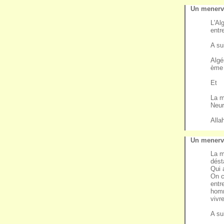
Un menervi
L'Al
entr
A su
Algé
ème 
Et
La m
Neur
Allah
Un menervi
La m
dést
Qui 
On c
entr
hom
vivr
A su