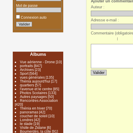
Ajouter un commentai
Mot de passe
Auteur :
Connexion auto
Adresse e-mail :
Commentaire (obligatoire
|
Albums
Vue aérienne - Drone
[10]
portraits
[847]
Archives
[23]
Sport
[564]
vues générales
[135]
Thénia aujourd'hui
[17]
quartiers
[57]
l'avenue et le centre
[85]
Photos Scolaires
[133]
Autres paysages
[50]
Rencontres Association
[420]
Thénia en hiver
[70]
panoramas
[42]
coucher de soleil
[10]
Londres
[42]
le stade
[19]
Visite de Zidane
[6]
Boumerdès, la côte
[91]