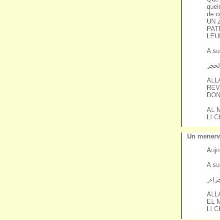
quel
de c
UN 
PAT
LEU
A su
لحجر
ALL
REV
DON
AL 
LI 
Un menervi
Aujo
A su
زاءر
ALL
EL 
LI 