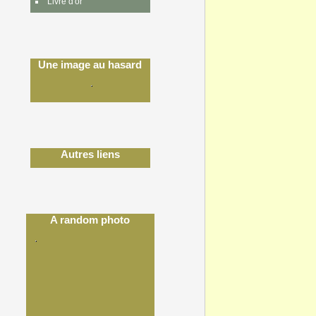
Livre d'or
Une image au hasard
Autres liens
A random photo