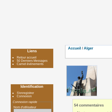
Accueil
/
Alger
Liens
Retour accueil
50 Derniers Messages
Carnet événements
Identification
S'enregistrer
Connexion
Connexion rapide
54 commentaires
Nom d'utilisateur