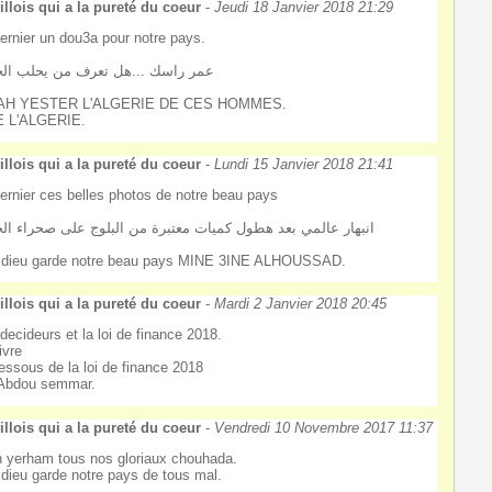
llois qui a la pureté du coeur
-
Jeudi 18 Janvier 2018 21:29
ernier un dou3a pour notre pays.
عمر راسك ...هل تعرف من يحلب الج
AH YESTER L'ALGERIE DE CES HOMMES.
E L'ALGERIE.
llois qui a la pureté du coeur
-
Lundi 15 Janvier 2018 21:41
ernier ces belles photos de notre beau pays
انبهار عالمي بعد هطول كميات معتبرة من البلوج على صحراء الج
dieu garde notre beau pays MINE 3INE ALHOUSSAD.
llois qui a la pureté du coeur
-
Mardi 2 Janvier 2018 20:45
decideurs et la loi de finance 2018.
ivre
essous de la loi de finance 2018
Abdou semmar.
llois qui a la pureté du coeur
-
Vendredi 10 Novembre 2017 11:37
h yerham tous nos gloriaux chouhada.
dieu garde notre pays de tous mal.