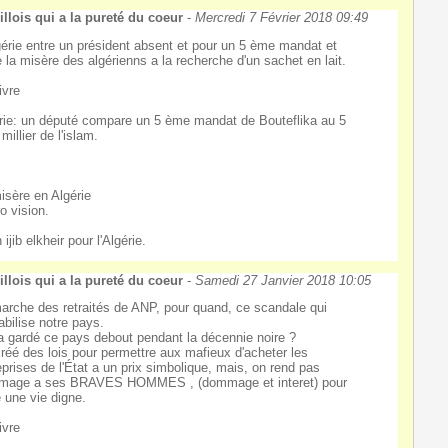
llois qui a la pureté du coeur
-
Mercredi 7 Février 2018 09:49
gérie entre un président absent et pour un 5 ème mandat et
e la misère des algérienns a la recherche d'un sachet en lait.
ivre
rie: un député compare un 5 ème mandat de Bouteflika au 5
millier de l'islam.
isère en Algérie
o vision.
 ijib elkheir pour l'Algérie.
llois qui a la pureté du coeur
-
Samedi 27 Janvier 2018 10:05
arche des retraités de ANP, pour quand, ce scandale qui
abilise notre pays.
a gardé ce pays debout pendant la décennie noire ?
réé des lois pour permettre aux mafieux d'acheter les
eprises de l'État a un prix simbolique, mais, on rend pas
mage a ses BRAVES HOMMES , (dommage et interet) pour
e une vie digne.
ivre