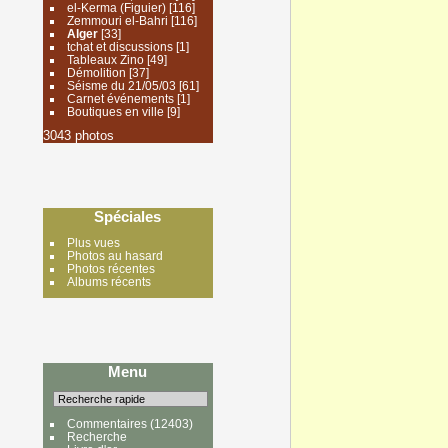
el-Kerma (Figuier)
[116]
Zemmouri el-Bahri
[116]
Alger
[33]
tchat et discussions
[1]
Tableaux Zino
[49]
Démolition
[37]
Séisme du 21/05/03
[61]
Carnet événements
[1]
Boutiques en ville
[9]
3043 photos
Spéciales
Plus vues
Photos au hasard
Photos récentes
Albums récents
Menu
Commentaires
(12403)
Recherche