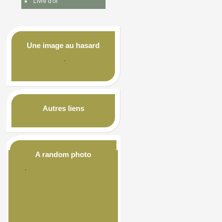
Livre d'or
Une image au hasard
Autres liens
A random photo