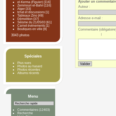
Ajouter un commentair
el-Kerma (Figuier)
[116]
Zemmouri el-Bahri
[116]
Auteur :
Alger
[33]
tchat et discussions
[1]
Tableaux Zino
[49]
Adresse e-mail :
Démolition
[37]
Séisme du 21/05/03
[61]
Carnet événements
[1]
Boutiques en ville
[9]
Commentaire (obligatoire)
|
3043 photos
Spéciales
Plus vues
Photos au hasard
Photos récentes
Albums récents
Menu
Commentaires
(12403)
Recherche