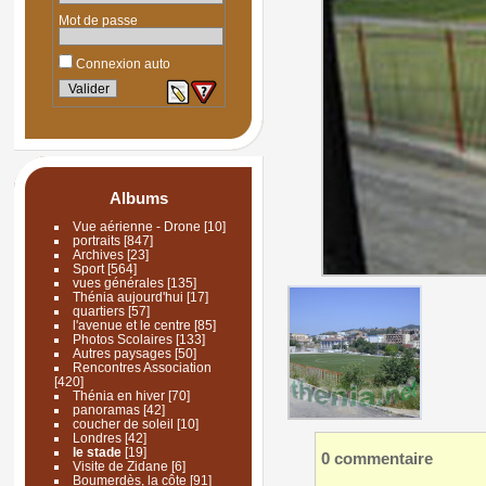
Mot de passe
Connexion auto
Albums
Vue aérienne - Drone
[10]
portraits
[847]
Archives
[23]
Sport
[564]
vues générales
[135]
Thénia aujourd'hui
[17]
quartiers
[57]
l'avenue et le centre
[85]
Photos Scolaires
[133]
Autres paysages
[50]
Rencontres Association
[420]
Thénia en hiver
[70]
panoramas
[42]
coucher de soleil
[10]
Londres
[42]
le stade
[19]
0 commentaire
Visite de Zidane
[6]
Boumerdès, la côte
[91]