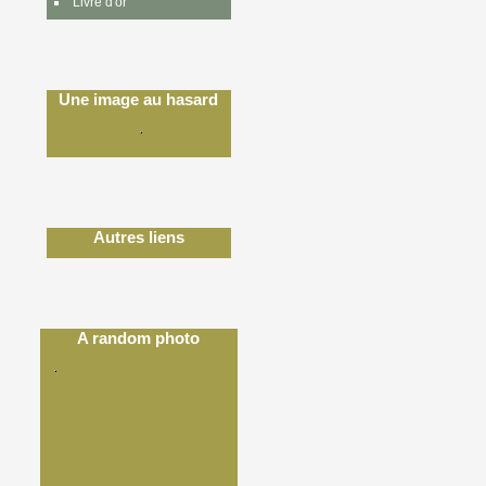
Livre d'or
Une image au hasard
Autres liens
A random photo