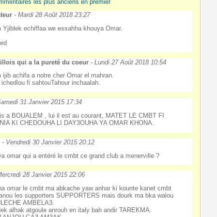
mmentaires les plus anciens en premier
teur
-
Mardi 28 Août 2018 23:27
h Yjiblek echiffaa we essahha khouya Omar.
ed
llois qui a la pureté du coeur
-
Lundi 27 Août 2018 10:54
h ijib achifa a notre cher Omar el mahran.
 ichedlou fi sahtouTahour inchaalah.
amedi 31 Janvier 2015 17:34
is a BOUALEM , lui il est au courant, MATET LE CMBT FI
NIA KI CHEDOUHA LI DAY3OUHA YA OMAR KHONA.
N
-
Vendredi 30 Janvier 2015 20:12
a omar qui a entéré le cmbt ce grand club a menerville ?
ercredi 28 Janvier 2015 22:06
a omar le cmbt ma abkache yaw anhar ki kounte kanet cmbt
anou les supporters SUPPORTERS mais dourk ma bka walou
LECHE AMBELA3.
ek alhak atgoule anrouh en italy bah andir TAREKMA.