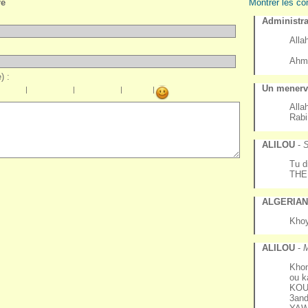
re
Montrer les co
Administra
Alla
Ahm
) :
Un menervi
|
|
|
|
Alla
Rabi
ALILOU
-
S
Tu d
THE
ALGERIA
Khoy
ALILOU
-
M
Khon
ou k
KOU
3and