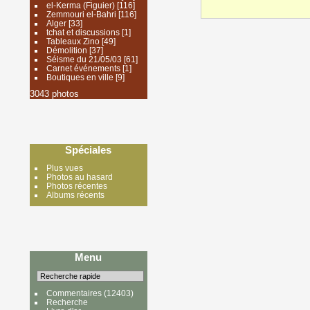
el-Kerma (Figuier)
[116]
Zemmouri el-Bahri
[116]
Alger
[33]
tchat et discussions
[1]
Tableaux Zino
[49]
Démolition
[37]
Séisme du 21/05/03
[61]
Carnet événements
[1]
Boutiques en ville
[9]
3043 photos
Spéciales
Plus vues
Photos au hasard
Photos récentes
Albums récents
Menu
Commentaires
(12403)
Recherche