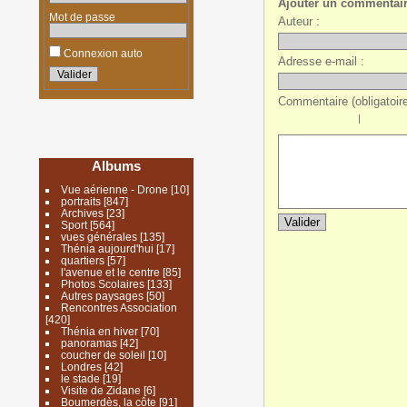
Ajouter un commentai
Mot de passe
Auteur :
Connexion auto
Adresse e-mail :
Commentaire (obligatoire
|
Albums
Vue aérienne - Drone
[10]
portraits
[847]
Archives
[23]
Sport
[564]
vues générales
[135]
Thénia aujourd'hui
[17]
quartiers
[57]
l'avenue et le centre
[85]
Photos Scolaires
[133]
Autres paysages
[50]
Rencontres Association
[420]
Thénia en hiver
[70]
panoramas
[42]
coucher de soleil
[10]
Londres
[42]
le stade
[19]
Visite de Zidane
[6]
Boumerdès, la côte
[91]