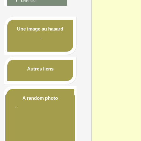
Livre d'or
Une image au hasard
Autres liens
A random photo