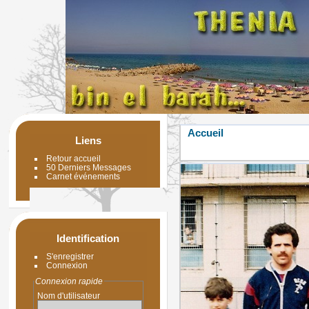
Accueil
Liens
Retour accueil
50 Derniers Messages
Carnet événements
Identification
S'enregistrer
Connexion
Connexion rapide
Nom d'utilisateur