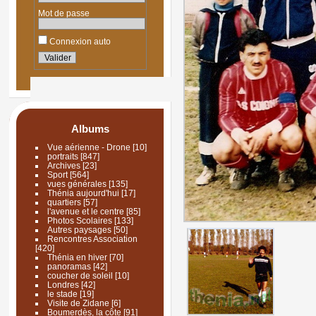
Mot de passe
Connexion auto
Albums
Vue aérienne - Drone
[10]
portraits
[847]
Archives
[23]
Sport
[564]
vues générales
[135]
Thénia aujourd'hui
[17]
quartiers
[57]
l'avenue et le centre
[85]
Photos Scolaires
[133]
Autres paysages
[50]
Rencontres Association
[420]
Thénia en hiver
[70]
panoramas
[42]
coucher de soleil
[10]
Londres
[42]
le stade
[19]
Visite de Zidane
[6]
Boumerdès, la côte
[91]