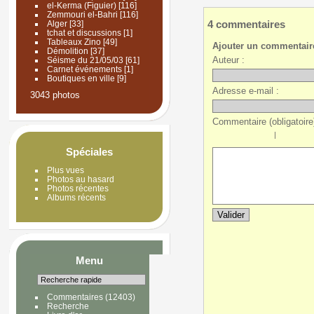
el-Kerma (Figuier)
[116]
Zemmouri el-Bahri
[116]
4 commentaires
Alger
[33]
tchat et discussions
[1]
Tableaux Zino
[49]
Ajouter un commentair
Démolition
[37]
Auteur :
Séisme du 21/05/03
[61]
Carnet événements
[1]
Boutiques en ville
[9]
Adresse e-mail :
3043 photos
Commentaire (obligatoire)
|
Spéciales
Plus vues
Photos au hasard
Photos récentes
Albums récents
Menu
Commentaires
(12403)
Recherche