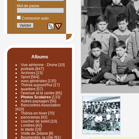
Mot de passe
Connexion auto
Albums
Vue aérienne - Drone
[10]
portraits
[847]
Archives
[23]
Sport
[564]
vues générales
[135]
Thénia aujourd'hui
[17]
quartiers
[57]
l'avenue et le centre
[85]
Photos Scolaires
[133]
Autres paysages
[50]
Rencontres Association
[420]
Thénia en hiver
[70]
panoramas
[42]
coucher de soleil
[10]
Londres
[42]
le stade
[19]
Visite de Zidane
[6]
Boumerdès, la côte
[91]