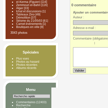
el-Kerma (Figuier)
[116]
0 commentaire
Zemmouri el-Bahri
[116]
Alger
[33]
tchat et discussions
[1]
Ajouter un commentair
Tableaux Zino
[49]
Auteur :
Démolition
[37]
Séisme du 21/05/03
[61]
Carnet événements
[1]
Boutiques en ville
[9]
Adresse e-mail :
3043 photos
Commentaire (obligatoire)
|
Spéciales
Plus vues
Photos au hasard
Photos récentes
Albums récents
Menu
Commentaires
(12403)
Recherche