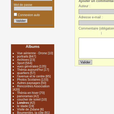
Ajouter un commentai
Mot de passe
Auteur :
Connexion auto
Adresse e-mail :
Commentaire (obligatoire
|
Albums
Vue aérienne - Drone
[10]
portraits
[847]
Archives
[23]
Sport
[564]
vues générales
[135]
Thénia aujourd'hui
[17]
quartiers
[57]
l'avenue et le centre
[85]
Photos Scolaires
[133]
Autres paysages
[50]
Rencontres Association
[420]
Thénia en hiver
[70]
panoramas
[42]
coucher de soleil
[10]
Londres
[42]
le stade
[19]
Visite de Zidane
[6]
Boumerdès, la côte
[91]