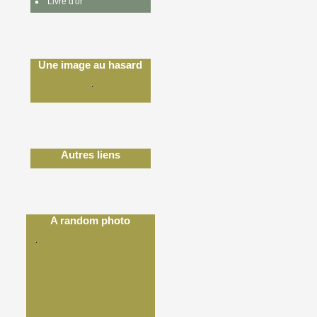
Livre d'or
Une image au hasard
Autres liens
A random photo