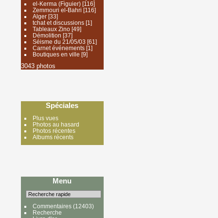
el-Kerma (Figuier)
[116]
Zemmouri el-Bahri
[116]
Alger
[33]
tchat et discussions
[1]
Tableaux Zino
[49]
Démolition
[37]
Séisme du 21/05/03
[61]
Carnet événements
[1]
Boutiques en ville
[9]
3043 photos
Spéciales
Plus vues
Photos au hasard
Photos récentes
Albums récents
Menu
Commentaires
(12403)
Recherche