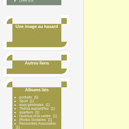
Livre d'or
Une image au hasard
Autres liens
Albums liés
portraits
5
Sport
1
vues générales
1
Thénia aujourd'hui
1
quartiers
1
l'avenue et le centre
1
Photos Scolaires
1
Rencontres Association
1