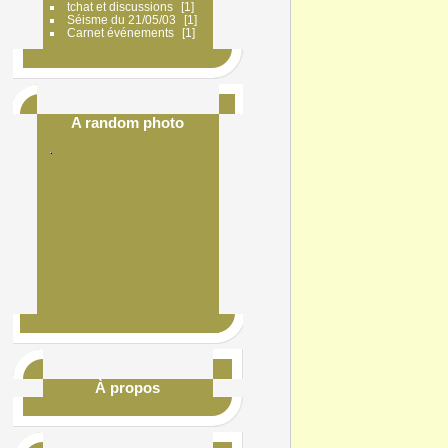
tchat et discussions
1
Séisme du 21/05/03
1
Carnet événements
1
A random photo
À propos