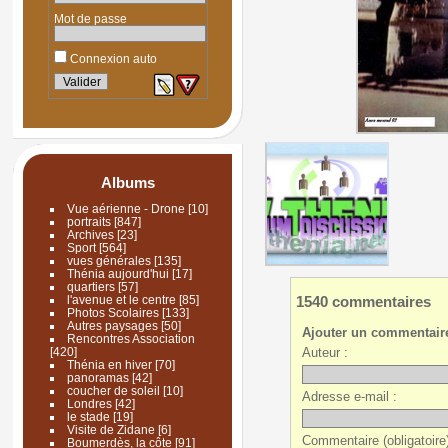
Mot de passe
Connexion auto
Albums
Vue aérienne - Drone
[10]
portraits
[847]
Archives
[23]
Sport
[564]
vues générales
[135]
Thénia aujourd'hui
[17]
quartiers
[57]
1540 commentaires
l'avenue et le centre
[85]
Photos Scolaires
[133]
Autres paysages
[50]
Ajouter un commentair
Rencontres Association
Auteur :
[420]
Thénia en hiver
[70]
panoramas
[42]
coucher de soleil
[10]
Adresse e-mail :
Londres
[42]
le stade
[19]
Visite de Zidane
[6]
Commentaire (obligatoire)
Boumerdès, la côte
[91]