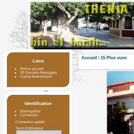
Accueil
/
15 Plus vues
Liens
Retour accueil
50 Derniers Messages
Carnet événements
Identification
S'enregistrer
Connexion
Connexion rapide
Nom d'utilisateur