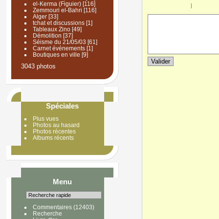
el-Kerma (Figuier)
[116]
|
Zemmouri el-Bahri
[116]
Alger
[33]
tchat et discussions
[1]
Tableaux Zino
[49]
Démolition
[37]
Séisme du 21/05/03
[61]
Carnet événements
[1]
Boutiques en ville
[9]
3043 photos
Spéciales
Plus vues
Photos au hasard
Photos récentes
Albums récents
Menu
Commentaires
(12403)
Recherche