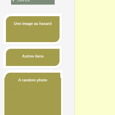
Livre d'or
Une image au hasard
Autres liens
A random photo