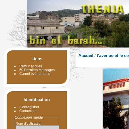
Accueil
/
l'avenue et le c
Liens
Retour accueil
50 Derniers Messages
Carnet événements
Identification
S'enregistrer
Connexion
Connexion rapide
Nom d'utilisateur