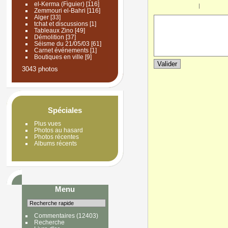
el-Kerma (Figuier)
[116]
|
Zemmouri el-Bahri
[116]
Alger
[33]
tchat et discussions
[1]
Tableaux Zino
[49]
Démolition
[37]
Séisme du 21/05/03
[61]
Carnet événements
[1]
Boutiques en ville
[9]
3043 photos
Spéciales
Plus vues
Photos au hasard
Photos récentes
Albums récents
Menu
Commentaires
(12403)
Recherche