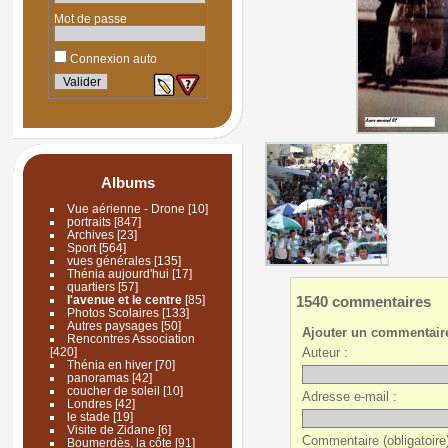
Mot de passe
Connexion auto
Albums
Vue aérienne - Drone
[10]
portraits
[847]
Archives
[23]
Sport
[564]
vues générales
[135]
Thénia aujourd'hui
[17]
quartiers
[57]
1540 commentaires
l'avenue et le centre
[85]
Photos Scolaires
[133]
Autres paysages
[50]
Ajouter un commentair
Rencontres Association
Auteur :
[420]
Thénia en hiver
[70]
panoramas
[42]
coucher de soleil
[10]
Adresse e-mail :
Londres
[42]
le stade
[19]
Visite de Zidane
[6]
Commentaire (obligatoire)
Boumerdès, la côte
[91]