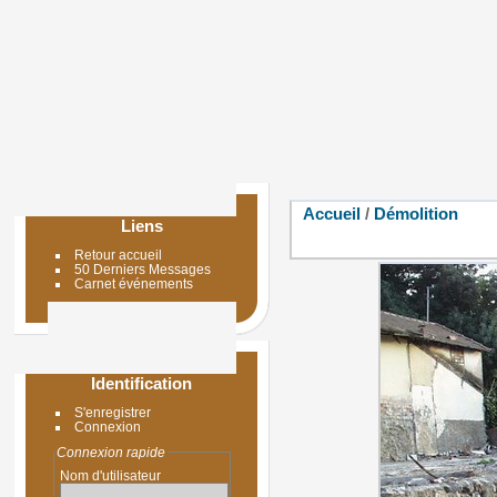
Accueil
/
Démolition
Liens
Retour accueil
50 Derniers Messages
Carnet événements
Identification
S'enregistrer
Connexion
Connexion rapide
Nom d'utilisateur