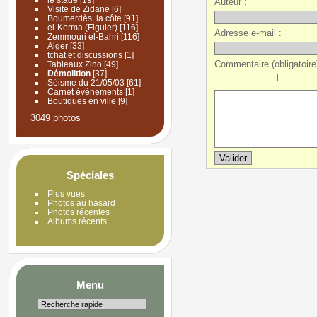
Auteur :
Visite de Zidane
[6]
Boumerdès, la côte
[91]
el-Kerma (Figuier)
[116]
Adresse e-mail :
Zemmouri el-Bahri
[116]
Alger
[33]
tchat et discussions
[1]
Commentaire (obligatoire)
Tableaux Zino
[49]
Démolition
[37]
|
Séisme du 21/05/03
[61]
Carnet événements
[1]
Boutiques en ville
[9]
3049 photos
Spéciales
Plus vues
Photos au hasard
Photos récentes
Albums récents
Menu