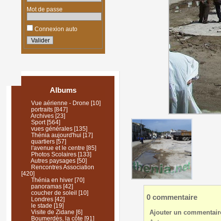
Mot de passe
Connexion auto
Albums
Vue aérienne - Drone
[10]
portraits
[847]
Archives
[23]
Sport
[564]
vues générales
[135]
Thénia aujourd'hui
[17]
quartiers
[57]
l'avenue et le centre
[85]
Photos Scolaires
[133]
Autres paysages
[50]
Rencontres Association
[420]
Thénia en hiver
[70]
panoramas
[42]
coucher de soleil
[10]
0 commentaire
Londres
[42]
le stade
[19]
Ajouter un commentair
Visite de Zidane
[6]
Boumerdès, la côte
[91]