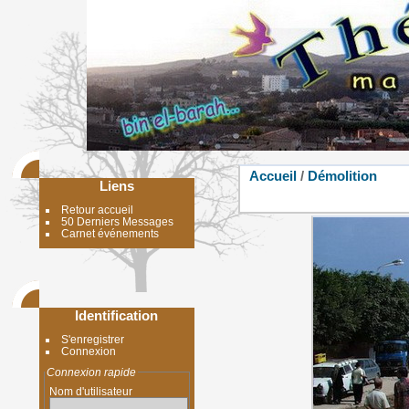
Accueil
/
Démolition
Liens
Retour accueil
50 Derniers Messages
Carnet événements
Identification
S'enregistrer
Connexion
Connexion rapide
Nom d'utilisateur