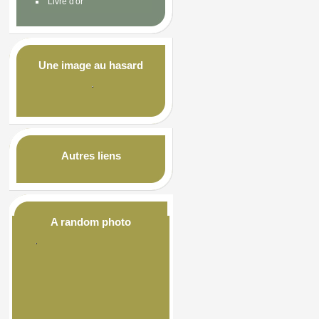
Livre d'or
Une image au hasard
Autres liens
A random photo