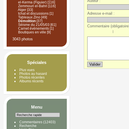
Auteur :
el-Kerma (Figuier)
[116]
Zemmouri el-Bahri
[116]
Alger
[33]
Adresse e-mail :
tchat et discussions
[1]
Tableaux Zino
[49]
Démolition
[37]
Séisme du 21/05/03
[61]
Commentaire (obligatoire)
Carnet événements
[1]
|
Boutiques en ville
[9]
3043 photos
Spéciales
Plus vues
Photos au hasard
Photos récentes
Albums récents
Menu
Commentaires
(12403)
Recherche