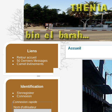
Accueil
Liens
Retour accueil
50 Derniers Messages
Carnet événements
Identification
S'enregistrer
Connexion
Connexion rapide
Nom d'utilisateur