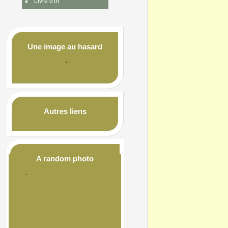
Livre d'or
Une image au hasard
Autres liens
A random photo