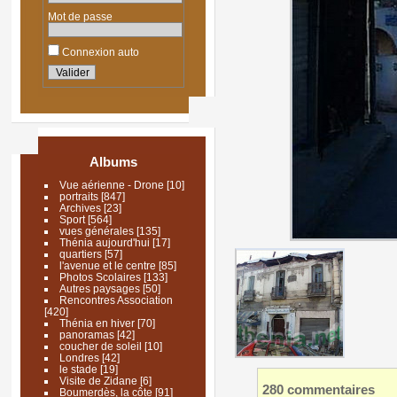
Mot de passe
Connexion auto
Albums
Vue aérienne - Drone
[10]
portraits
[847]
Archives
[23]
Sport
[564]
vues générales
[135]
Thénia aujourd'hui
[17]
quartiers
[57]
l'avenue et le centre
[85]
Photos Scolaires
[133]
Autres paysages
[50]
Rencontres Association
[420]
Thénia en hiver
[70]
panoramas
[42]
coucher de soleil
[10]
Londres
[42]
le stade
[19]
Visite de Zidane
[6]
280 commentaires
Boumerdès, la côte
[91]