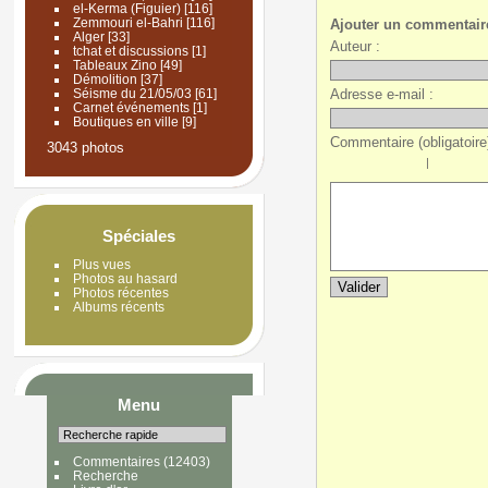
el-Kerma (Figuier)
[116]
Zemmouri el-Bahri
[116]
Ajouter un commentair
Alger
[33]
Auteur :
tchat et discussions
[1]
Tableaux Zino
[49]
Démolition
[37]
Adresse e-mail :
Séisme du 21/05/03
[61]
Carnet événements
[1]
Boutiques en ville
[9]
Commentaire (obligatoire)
3043 photos
|
Spéciales
Plus vues
Photos au hasard
Photos récentes
Albums récents
Menu
Commentaires
(12403)
Recherche