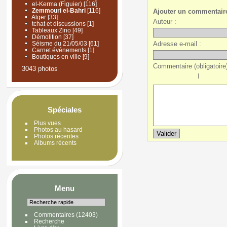
el-Kerma (Figuier)
[116]
Zemmouri el-Bahri
[116]
Ajouter un commentair
Alger
[33]
Auteur :
tchat et discussions
[1]
Tableaux Zino
[49]
Démolition
[37]
Adresse e-mail :
Séisme du 21/05/03
[61]
Carnet événements
[1]
Boutiques en ville
[9]
Commentaire (obligatoire)
3043 photos
|
Spéciales
Plus vues
Photos au hasard
Photos récentes
Albums récents
Menu
Commentaires
(12403)
Recherche