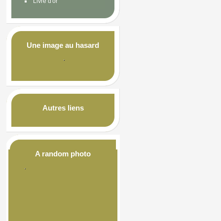
Livre d'or
Une image au hasard
Autres liens
A random photo