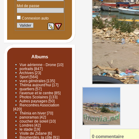
Mot de passe
Connexion auto
Albums
Vue aérienne - Drone
[10]
portraits
[847]
Archives
[23]
Sport
[564]
vues générales
[135]
Thénia aujourd'hui
[17]
quartiers
[57]
l'avenue et le centre
[85]
Photos Scolaires
[133]
Autres paysages
[50]
Rencontres Association
[420]
Thénia en hiver
[70]
panoramas
[42]
coucher de soleil
[10]
Londres
[42]
le stade
[19]
Visite de Zidane
[6]
0 commentaire
Boumerdès, la côte
[91]