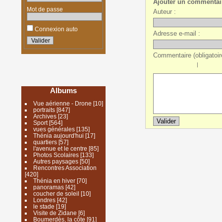
Ajouter un commentai
Mot de passe
Auteur :
Connexion auto
Adresse e-mail :
Commentaire (obligatoire
|
Albums
Vue aérienne - Drone
[10]
portraits
[847]
Archives
[23]
Sport
[564]
vues générales
[135]
Thénia aujourd'hui
[17]
quartiers
[57]
l'avenue et le centre
[85]
Photos Scolaires
[133]
Autres paysages
[50]
Rencontres Association
[420]
Thénia en hiver
[70]
panoramas
[42]
coucher de soleil
[10]
Londres
[42]
le stade
[19]
Visite de Zidane
[6]
Boumerdès, la côte
[91]