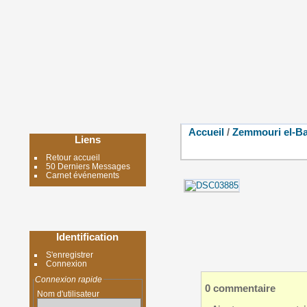
Accueil
/
Zemmouri el-Ba
Liens
Retour accueil
50 Derniers Messages
Carnet événements
Identification
S'enregistrer
Connexion
Connexion rapide
0 commentaire
Nom d'utilisateur