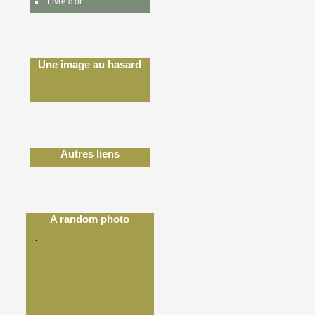
Livre d'or
Une image au hasard
Autres liens
A random photo