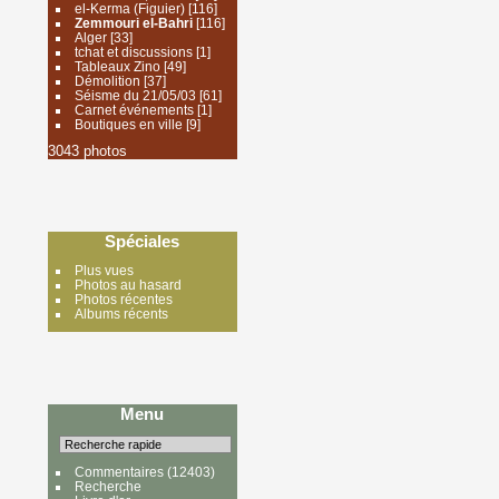
el-Kerma (Figuier)
[116]
Zemmouri el-Bahri
[116]
Alger
[33]
tchat et discussions
[1]
Tableaux Zino
[49]
Démolition
[37]
Séisme du 21/05/03
[61]
Carnet événements
[1]
Boutiques en ville
[9]
3043 photos
Spéciales
Plus vues
Photos au hasard
Photos récentes
Albums récents
Menu
Commentaires
(12403)
Recherche