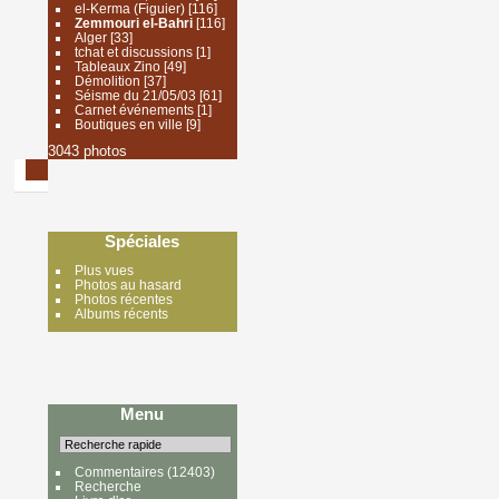
el-Kerma (Figuier)
[116]
Zemmouri el-Bahri
[116]
Alger
[33]
tchat et discussions
[1]
Tableaux Zino
[49]
Démolition
[37]
Séisme du 21/05/03
[61]
Carnet événements
[1]
Boutiques en ville
[9]
3043 photos
Spéciales
Plus vues
Photos au hasard
Photos récentes
Albums récents
Menu
Commentaires
(12403)
Recherche