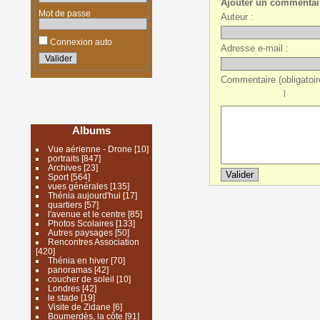
Ajouter un commentai
Mot de passe
Auteur :
Connexion auto
Adresse e-mail :
Commentaire (obligatoire
|
Albums
Vue aérienne - Drone
[10]
portraits
[847]
Archives
[23]
Sport
[564]
vues générales
[135]
Thénia aujourd'hui
[17]
quartiers
[57]
l'avenue et le centre
[85]
Photos Scolaires
[133]
Autres paysages
[50]
Rencontres Association
[420]
Thénia en hiver
[70]
panoramas
[42]
coucher de soleil
[10]
Londres
[42]
le stade
[19]
Visite de Zidane
[6]
Boumerdès, la côte
[91]