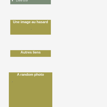
Livre d'or
Une image au hasard
Autres liens
A random photo