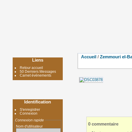
Accueil
/
Zemmouri el-Ba
Liens
Retour accueil
50 Derniers Messages
Carnet événements
Identification
S'enregistrer
Connexion
Connexion rapide
0 commentaire
Nom d'utilisateur