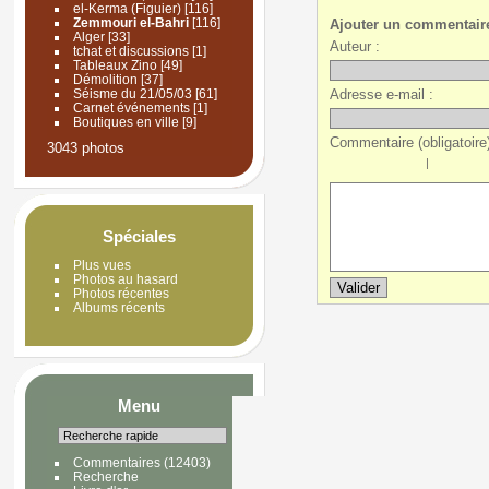
el-Kerma (Figuier)
[116]
Zemmouri el-Bahri
[116]
Ajouter un commentair
Alger
[33]
Auteur :
tchat et discussions
[1]
Tableaux Zino
[49]
Démolition
[37]
Adresse e-mail :
Séisme du 21/05/03
[61]
Carnet événements
[1]
Boutiques en ville
[9]
Commentaire (obligatoire)
3043 photos
|
Spéciales
Plus vues
Photos au hasard
Photos récentes
Albums récents
Menu
Commentaires
(12403)
Recherche