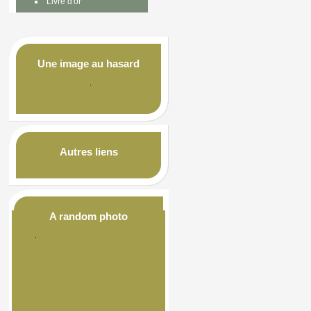
Livre d'or
Une image au hasard
Autres liens
A random photo