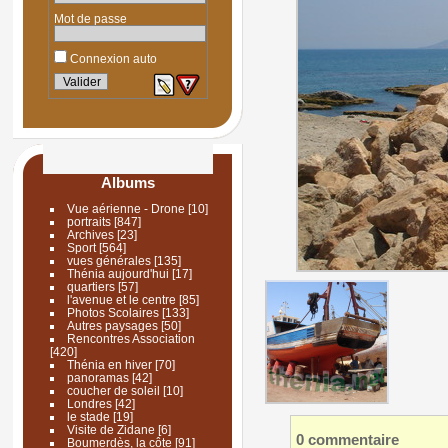
Mot de passe
Connexion auto
Albums
Vue aérienne - Drone
[10]
portraits
[847]
Archives
[23]
Sport
[564]
vues générales
[135]
Thénia aujourd'hui
[17]
quartiers
[57]
l'avenue et le centre
[85]
Photos Scolaires
[133]
Autres paysages
[50]
Rencontres Association
[420]
Thénia en hiver
[70]
panoramas
[42]
coucher de soleil
[10]
Londres
[42]
le stade
[19]
Visite de Zidane
[6]
0 commentaire
Boumerdès, la côte
[91]