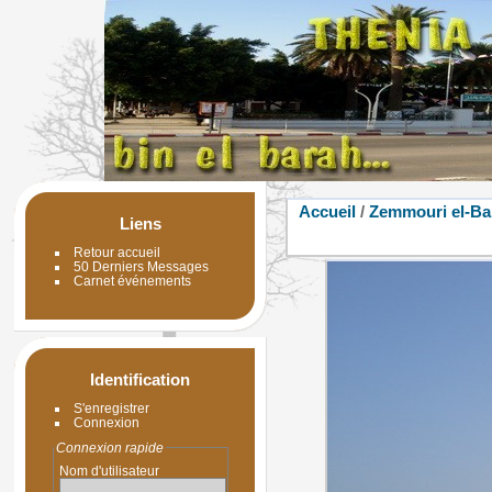
Accueil
/
Zemmouri el-Ba
Liens
Retour accueil
50 Derniers Messages
Carnet événements
Identification
S'enregistrer
Connexion
Connexion rapide
Nom d'utilisateur