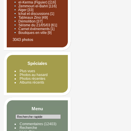
el-Kerma (Figuier)
[116]
Zemmouri el-Bahri
[116]
Alger
[33]
tchat et discussions
[1]
Tableaux Zino
[49]
Démolition
[37]
Séisme du 21/05/03
[61]
Carnet événements
[1]
Boutiques en ville
[9]
3043 photos
Spéciales
Plus vues
Photos au hasard
Photos récentes
Albums récents
Menu
Commentaires
(12403)
Recherche