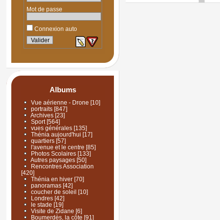
Mot de passe
Connexion auto
Albums
Vue aérienne - Drone
[10]
portraits
[847]
Archives
[23]
Sport
[564]
vues générales
[135]
Thénia aujourd'hui
[17]
quartiers
[57]
l'avenue et le centre
[85]
Photos Scolaires
[133]
Autres paysages
[50]
Rencontres Association
[420]
Thénia en hiver
[70]
panoramas
[42]
coucher de soleil
[10]
Londres
[42]
le stade
[19]
Visite de Zidane
[6]
Boumerdès, la côte
[91]