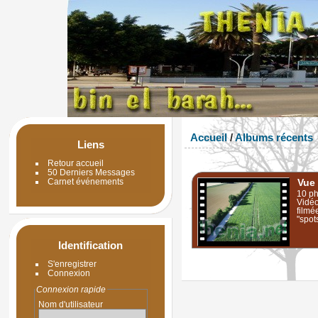
Accueil
/
Albums récents
Liens
Retour accueil
50 Derniers Messages
Carnet événements
Vue 
10 ph
Vidé
filmé
"spots
Identification
S'enregistrer
Connexion
Connexion rapide
Nom d'utilisateur