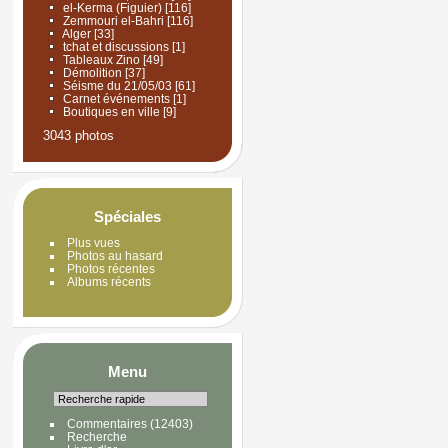
el-Kerma (Figuier)
[116]
Zemmouri el-Bahri
[116]
Alger
[33]
tchat et discussions
[1]
Tableaux Zino
[49]
Démolition
[37]
Séisme du 21/05/03
[61]
Carnet événements
[1]
Boutiques en ville
[9]
3043 photos
Spéciales
Plus vues
Photos au hasard
Photos récentes
Albums récents
Menu
Commentaires
(12403)
Recherche