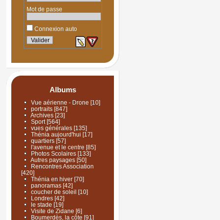
Mot de passe
Connexion auto
Albums
Vue aérienne - Drone
[10]
portraits
[847]
Archives
[23]
Sport
[564]
vues générales
[135]
Thénia aujourd'hui
[17]
quartiers
[57]
l'avenue et le centre
[85]
Photos Scolaires
[133]
Autres paysages
[50]
Rencontres Association
[420]
Thénia en hiver
[70]
panoramas
[42]
coucher de soleil
[10]
Londres
[42]
le stade
[19]
Visite de Zidane
[6]
Boumerdès, la côte
[91]