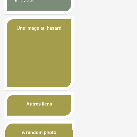
Livre d'or
Une image au hasard
Autres liens
A random photo