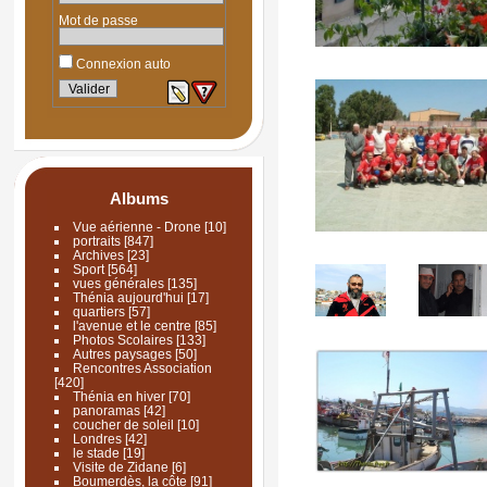
Mot de passe
Connexion auto
Albums
Vue aérienne - Drone
[10]
portraits
[847]
Archives
[23]
Sport
[564]
vues générales
[135]
Thénia aujourd'hui
[17]
quartiers
[57]
l'avenue et le centre
[85]
Photos Scolaires
[133]
Autres paysages
[50]
Rencontres Association
[420]
Thénia en hiver
[70]
panoramas
[42]
coucher de soleil
[10]
Londres
[42]
le stade
[19]
Visite de Zidane
[6]
Boumerdès, la côte
[91]