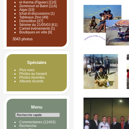
el-Kerma (Figuier)
[116]
Zemmouri el-Bahri
[116]
Alger
[33]
tchat et discussions
[1]
Tableaux Zino
[49]
Démolition
[37]
Séisme du 21/05/03
[61]
Carnet événements
[1]
Boutiques en ville
[9]
3043 photos
Spéciales
Plus vues
Photos au hasard
Photos récentes
Albums récents
Menu
Commentaires
(12403)
Recherche