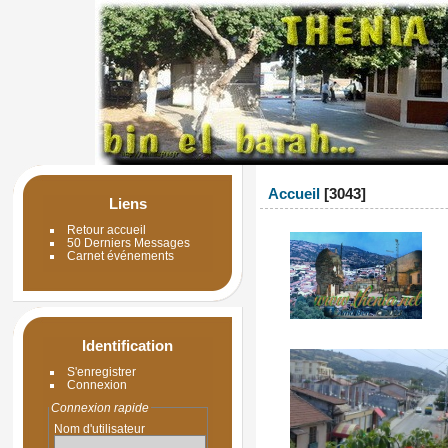
Accueil
3043
Liens
Retour accueil
50 Derniers Messages
Carnet événements
Identification
S'enregistrer
Connexion
Connexion rapide
Nom d'utilisateur