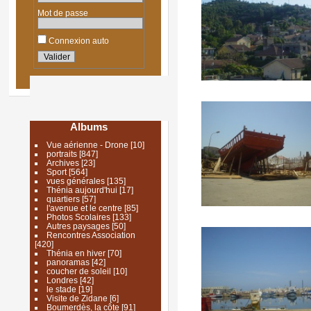
Mot de passe
Connexion auto
Albums
Vue aérienne - Drone
[10]
portraits
[847]
Archives
[23]
Sport
[564]
vues générales
[135]
Thénia aujourd'hui
[17]
quartiers
[57]
l'avenue et le centre
[85]
Photos Scolaires
[133]
Autres paysages
[50]
Rencontres Association
[420]
Thénia en hiver
[70]
panoramas
[42]
coucher de soleil
[10]
Londres
[42]
le stade
[19]
Visite de Zidane
[6]
Boumerdès, la côte
[91]