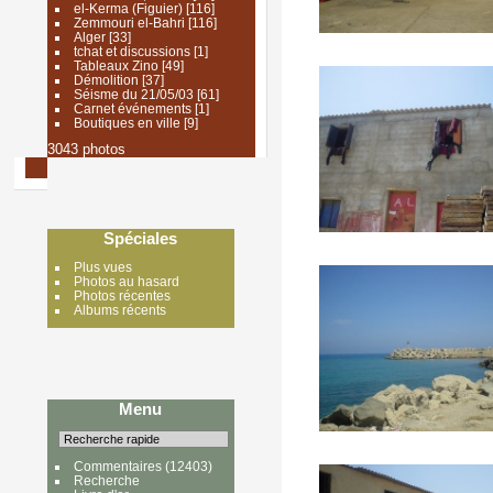
el-Kerma (Figuier)
[116]
Zemmouri el-Bahri
[116]
Alger
[33]
tchat et discussions
[1]
Tableaux Zino
[49]
Démolition
[37]
Séisme du 21/05/03
[61]
Carnet événements
[1]
Boutiques en ville
[9]
3043 photos
Spéciales
Plus vues
Photos au hasard
Photos récentes
Albums récents
Menu
Commentaires
(12403)
Recherche