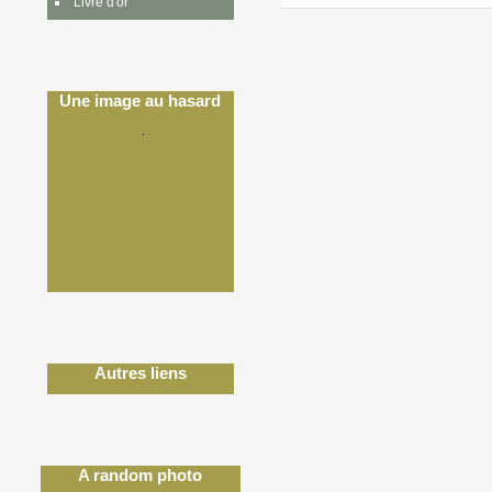
Livre d'or
Une image au hasard
Autres liens
A random photo