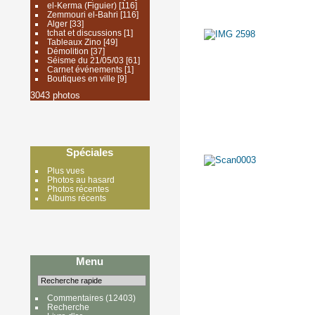
el-Kerma (Figuier)
[116]
Zemmouri el-Bahri
[116]
Alger
[33]
tchat et discussions
[1]
Tableaux Zino
[49]
Démolition
[37]
Séisme du 21/05/03
[61]
Carnet événements
[1]
Boutiques en ville
[9]
3043 photos
Spéciales
Plus vues
Photos au hasard
Photos récentes
Albums récents
Menu
Commentaires
(12403)
Recherche