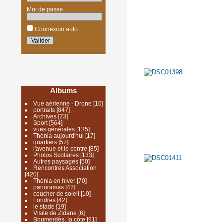
Mot de passe
Connexion auto
Albums
Vue aérienne - Drone
[10]
portraits
[847]
Archives
[23]
Sport
[564]
vues générales
[135]
Thénia aujourd'hui
[17]
quartiers
[57]
l'avenue et le centre
[85]
Photos Scolaires
[133]
Autres paysages
[50]
Rencontres Association
[420]
Thénia en hiver
[70]
panoramas
[42]
coucher de soleil
[10]
Londres
[42]
le stade
[19]
Visite de Zidane
[6]
Boumerdès, la côte
[91]