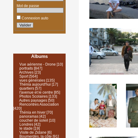
Mot de passe
Connexion auto
Albums
Vue aérienne - Drone
[10]
portraits
[847]
Archives
[23]
Sport
[564]
vues générales
[135]
Thénia aujourd'hui
[17]
quartiers
[57]
l'avenue et le centre
[85]
Photos Scolaires
[133]
Autres paysages
[50]
Rencontres Association
[420]
Thénia en hiver
[70]
panoramas
[42]
coucher de soleil
[10]
Londres
[42]
le stade
[19]
Visite de Zidane
[6]
Boumerdès, la côte
[91]