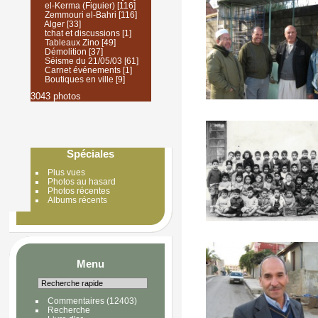
el-Kerma (Figuier)
[116]
Zemmouri el-Bahri
[116]
Alger
[33]
tchat et discussions
[1]
Tableaux Zino
[49]
Démolition
[37]
Séisme du 21/05/03
[61]
Carnet événements
[1]
Boutiques en ville
[9]
3043 photos
Spéciales
Plus vues
Photos au hasard
Photos récentes
Albums récents
Menu
Commentaires
(12403)
Recherche