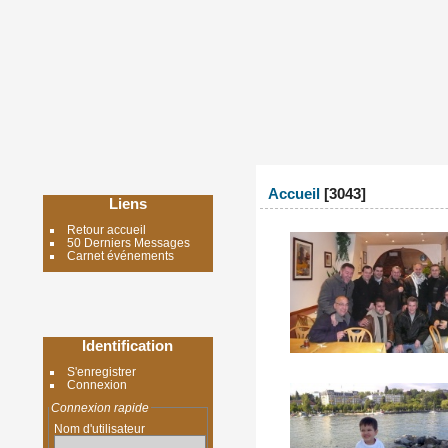
Accueil
3043
Liens
Retour accueil
50 Derniers Messages
Carnet événements
Identification
S'enregistrer
Connexion
Connexion rapide
Nom d'utilisateur