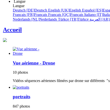
Langue
Langue
Deutsch [DE]
Deutsch
English [UK]
English
Español [ES]
Espa
Français [FR]
Français
Français [QC]
Français
Italiano [IT]
Ital
Nederlands [NL]
Nederlands
Türkçe [TR]
Türkçe
العربية [AR]
Accueil
Vue aérienne - Drone
10 photos
Vidéos séquences aériennes filmées par drone sur différents "sp
portraits
847 photos