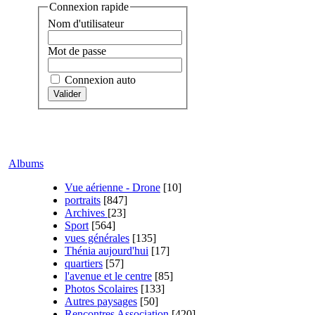
Connexion rapide
Nom d'utilisateur
Mot de passe
Connexion auto
Albums
Vue aérienne - Drone
[10]
portraits
[847]
Archives
[23]
Sport
[564]
vues générales
[135]
Thénia aujourd'hui
[17]
quartiers
[57]
l'avenue et le centre
[85]
Photos Scolaires
[133]
Autres paysages
[50]
Rencontres Association
[420]