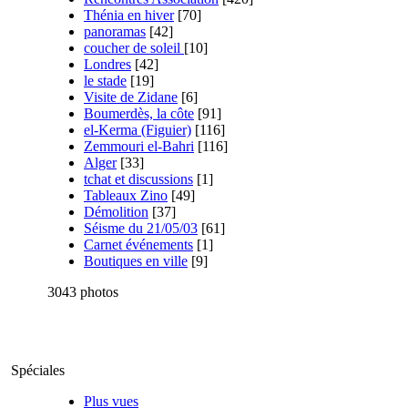
Thénia en hiver
[70]
panoramas
[42]
coucher de soleil
[10]
Londres
[42]
le stade
[19]
Visite de Zidane
[6]
Boumerdès, la côte
[91]
el-Kerma (Figuier)
[116]
Zemmouri el-Bahri
[116]
Alger
[33]
tchat et discussions
[1]
Tableaux Zino
[49]
Démolition
[37]
Séisme du 21/05/03
[61]
Carnet événements
[1]
Boutiques en ville
[9]
3043 photos
Spéciales
Plus vues