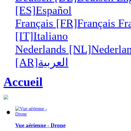
[ES]
Español
Français [FR]
Français
Fr
[IT]
Italiano
Nederlands [NL]
Nederla
[AR]
العربية
Accueil
Vue aérienne - Drone