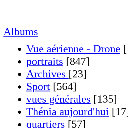
Albums
Vue aérienne - Drone
[
portraits
[847]
Archives
[23]
Sport
[564]
vues générales
[135]
Thénia aujourd'hui
[17
quartiers
[57]