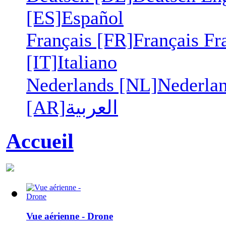
[ES]
Español
Français [FR]
Français
Fr
[IT]
Italiano
Nederlands [NL]
Nederla
[AR]
العربية
Accueil
Vue aérienne - Drone