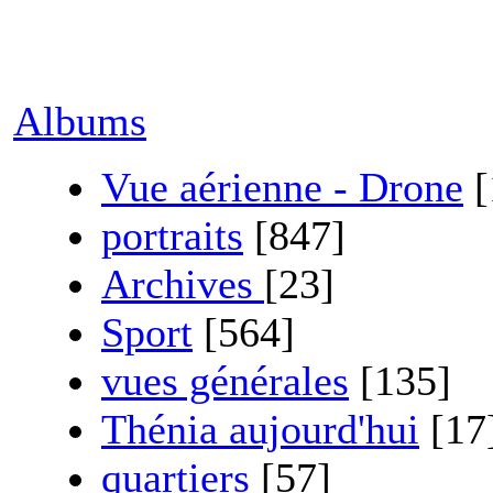
Albums
Vue aérienne - Drone
[
portraits
[847]
Archives
[23]
Sport
[564]
vues générales
[135]
Thénia aujourd'hui
[17
quartiers
[57]