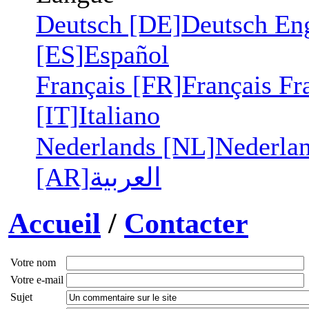
Deutsch [DE]
Deutsch
En
[ES]
Español
Français [FR]
Français
Fr
[IT]
Italiano
Nederlands [NL]
Nederla
[AR]
العربية
Accueil
/
Contacter
Votre nom
Votre e-mail
Sujet